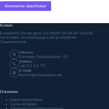
Kommentar abschicken
Kontakt
Kontaktieren Sie uns gerne, wir beraten Sie bei der Auswahl
von Geräten, Serviceleistungen und geschäftlicher
Zusammenarbeit.
Adresse:
Xawerego Dunikowskiego 13A
Telefon:
+48 576 254 777
E-Mail:
biuro@dpfcleansystem.com
Dokumente
Datenschutzrichtlinie
Cookie-Richtlinie
Allgemeine Geschäftsbedingungen