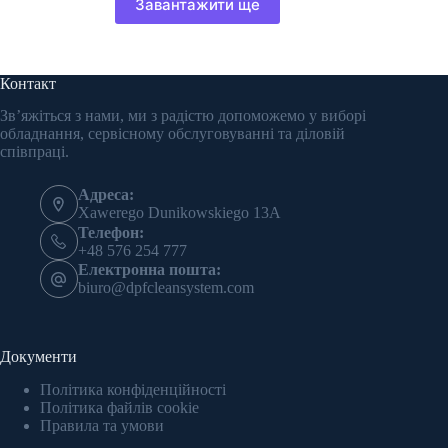
Завантажити ще
Контакт
Зв’яжіться з нами, ми з радістю допоможемо у виборі
обладнання, сервісному обслуговуванні та діловій
співпраці.
Адреса:
Xawerego Dunikowskiego 13A
Телефон:
+48 576 254 777
Електронна пошта:
biuro@dpfcleansystem.com
Документи
Політика конфіденційності
Політика файлів cookie
Правила та умови