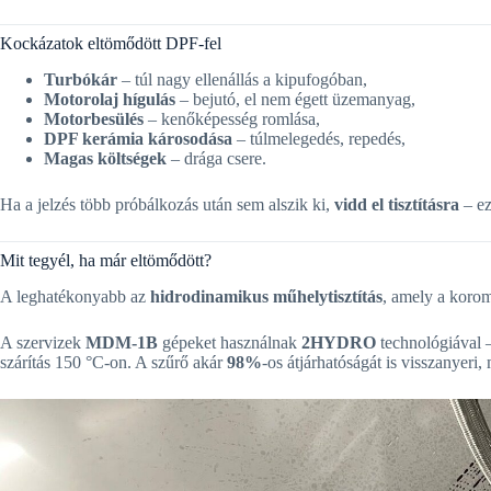
Kockázatok eltömődött DPF-fel
Turbókár
– túl nagy ellenállás a kipufogóban,
Motorolaj hígulás
– bejutó, el nem égett üzemanyag,
Motorbesülés
– kenőképesség romlása,
DPF kerámia károsodása
– túlmelegedés, repedés,
Magas költségek
– drága csere.
Ha a jelzés több próbálkozás után sem alszik ki,
vidd el tisztításra
– ez
Mit tegyél, ha már eltömődött?
A leghatékonyabb az
hidrodinamikus műhelytisztítás
, amely a korom
A szervizek
MDM-1B
gépeket használnak
2HYDRO
technológiával –
szárítás 150 °C-on. A szűrő akár
98%
-os átjárhatóságát is visszanyeri