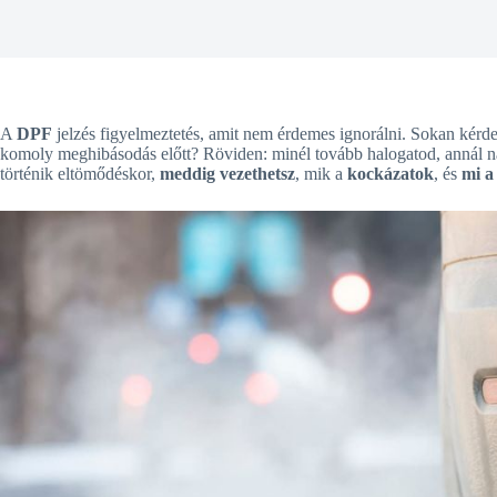
A
DPF
jelzés figyelmeztetés, amit nem érdemes ignorálni. Sokan kérd
komoly meghibásodás előtt? Röviden: minél tovább halogatod, annál na
történik eltömődéskor,
meddig vezethetsz
, mik a
kockázatok
, és
mi a