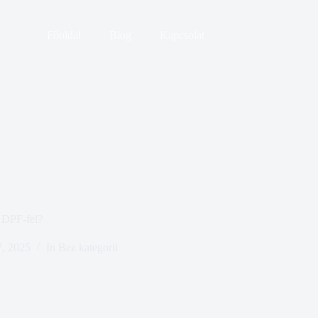
Főoldal
Blog
Kapcsolat
 DPF-fel?
, 2025
In
Bez kategorii