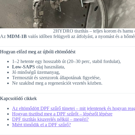
2HYDRO tisztítás – teljes korom és hamu el
Az
MDM-1B
valós időben felügyeli az átfolyást, a nyomást és a hőmé
Hogyan előzd meg az újbóli eltömődést
1–2 hetente egy hosszabb út (20–30 perc, stabil fordulat),
Low-SAPS
olaj használata,
Jó minőségű üzemanyag,
Termosztát és szenzorok állapotának figyelése,
Ne szakítsd meg a regenerációt vezetés közben.
Kapcsolódó cikkek
Az eltömődött DPF szűrő tünetei – mit jelentenek és hogyan rea
Hogyan tisztítsd meg a DPF szűrőt – lépésről lépésre
DPF tisztítás kiszerelés nélkül – megéri?
Miért tömődik el a DPF szűrő?