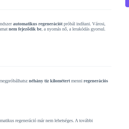
rendszer
automatikus regenerációt
próbál indítani. Városi,
yamat
nem fejeződik be
, a nyomás nő, a lerakódás gyorsul.
megpróbálhatsz
néhány tíz kilométert
menni
regenerációs
omatikus regeneráció már nem lehetséges. A további