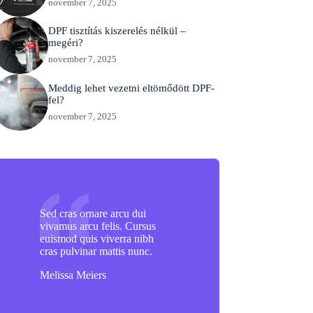
november 7, 2025
DPF tisztítás kiszerelés nélkül –
megéri?
november 7, 2025
Meddig lehet vezetni eltömődött DPF-
fel?
november 7, 2025
Sed cras ornare arcu dui
vivamus arcu felis. Cursus
euismod quis viverra nibh
cras pulvinar mattis nunc.
Melissa Meiers