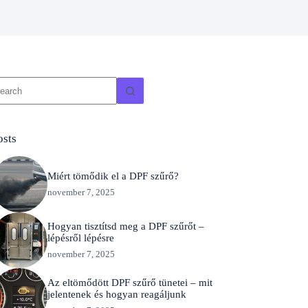
o
sults
osts
Miért tömődik el a DPF szűrő?
november 7, 2025
Hogyan tisztítsd meg a DPF szűrőt –
lépésről lépésre
november 7, 2025
Az eltömődött DPF szűrő tünetei – mit
jelentenek és hogyan reagáljunk