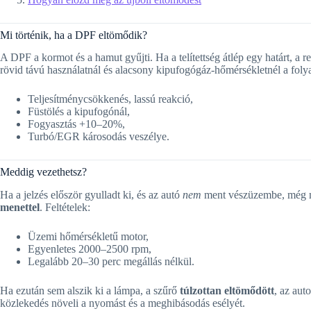
Mi történik, ha a DPF eltömődik?
A DPF a kormot és a hamut gyűjti. Ha a telítettség átlép egy határt, a 
rövid távú használatnál és alacsony kipufogógáz-hőmérsékletnél a fol
Teljesítménycsökkenés, lassú reakció,
Füstölés a kipufogónál,
Fogyasztás +10–20%,
Turbó/EGR károsodás veszélye.
Meddig vezethetsz?
Ha a jelzés először gyulladt ki, és az autó
nem
ment vészüzembe, még 
menettel
. Feltételek:
Üzemi hőmérsékletű motor,
Egyenletes 2000–2500 rpm,
Legalább 20–30 perc megállás nélkül.
Ha ezután sem alszik ki a lámpa, a szűrő
túlzottan eltömődött
, az aut
közlekedés növeli a nyomást és a meghibásodás esélyét.