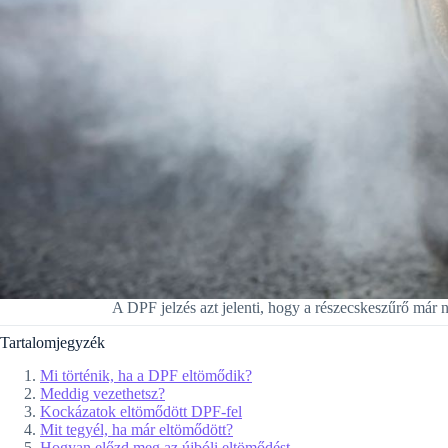
A DPF jelzés azt jelenti, hogy a részecskeszűrő már
Tartalomjegyzék
Mi történik, ha a DPF eltömődik?
Meddig vezethetsz?
Kockázatok eltömődött DPF-fel
Mit tegyél, ha már eltömődött?
Hogyan előzd meg az újbóli eltömődést