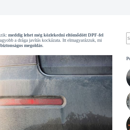
N
ezik:
meddig lehet még közlekedni eltömődött DPF-fel
re
gyobb a drága javítás kockázata. Itt elmagyarázzuk, mi
 biztonságos megoldás
.
P