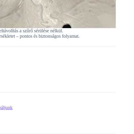
távolítás a szűrő sérülése nélkül.
rsékletet – pontos és biztonságos folyamat.
gáljunk