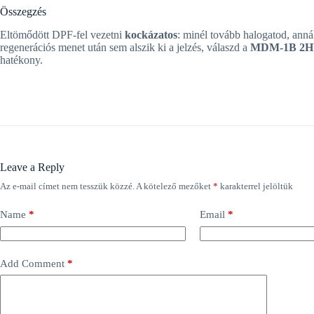
Összegzés
Eltömődött DPF-fel vezetni
kockázatos
: minél tovább halogatod, anná
regenerációs menet után sem alszik ki a jelzés, válaszd a
MDM-1B 2
hatékony.
Leave a Reply
Az e-mail címet nem tesszük közzé.
A kötelező mezőket
*
karakterrel jelöltük
Name
*
Email
*
Add Comment
*